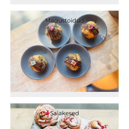
Magustoidud
Saiakesed