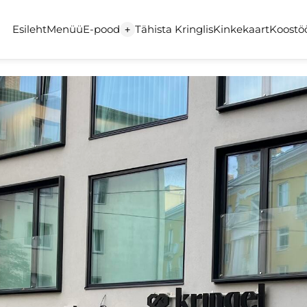
Esileht
Menüü
E-pood
Tähista Kringlis
Kinkekaart
Koostö
+