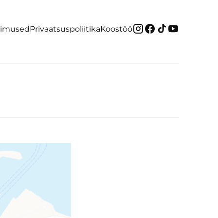
gimused
Privaatsuspoliitika
Koostöö