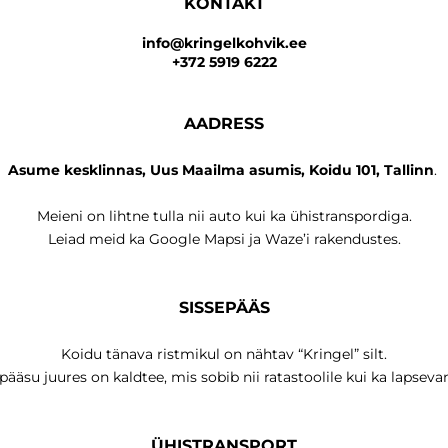
KONTAKT
info@kringelkohvik.ee
+372 5919 6222
AADRESS
Asume kesklinnas, Uus Maailma asumis,
Koidu 101, Tallinn
.
Meieni on lihtne tulla nii auto kui ka ühistranspordiga.
Leiad meid ka Google Mapsi ja Waze’i rakendustes.
SISSEPÄÄS
Koidu tänava ristmikul on nähtav “Kringel” silt.
pääsu juures on kaldtee, mis sobib nii ratastoolile kui ka lapsevan
ÜHISTRANSPORT