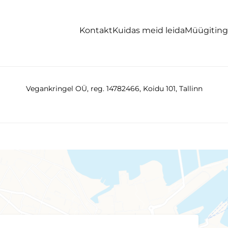
Kontakt
Kuidas meid leida
Müügitin
Vegankringel OÜ, reg. 14782466, Koidu 101, Tallinn