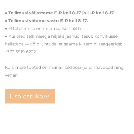
● Tellimusi väljastame E–R kell 8–17 ja L–P kell 8–17.
● Tellimusi võtame vastu E–R kell 8–17.
● Ettetellimise on minimaalselt 48 h.
● Kui oled tellimisega hiljaks jäänud, tasub kohvikusse
helistada — võib juhtuda, et saame kiiremini reageerida:
+372 5919 6222.
Kõik meie tooted on muna-, laktoosi- ja piimavabad ning
vegan.
Lisa ostukorvi