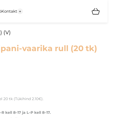
ö
Kontakt
+
) (V)
pani-vaarika rull (20 tk)
 20 tk (Tükihind 2.10€).
R kell 8–17 ja L–P kell 8–17.