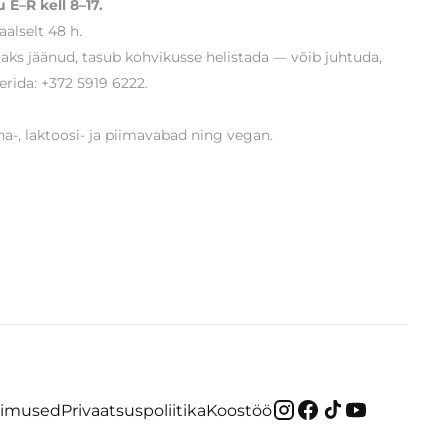
 E–R kell 8–17.
alselt 48 h.
ljaks jäänud, tasub kohvikusse helistada — võib juhtuda,
erida: +372 5919 6222.
-, laktoosi- ja piimavabad ning vegan.
gimused
Privaatsuspoliitika
Koostöö