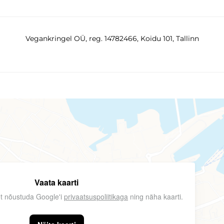
Vegankringel OÜ, reg. 14782466, Koidu 101, Tallinn
Vaata kaarti
 et nõustuda Google'i
privaatsuspoliitikaga
ning näha kaarti.