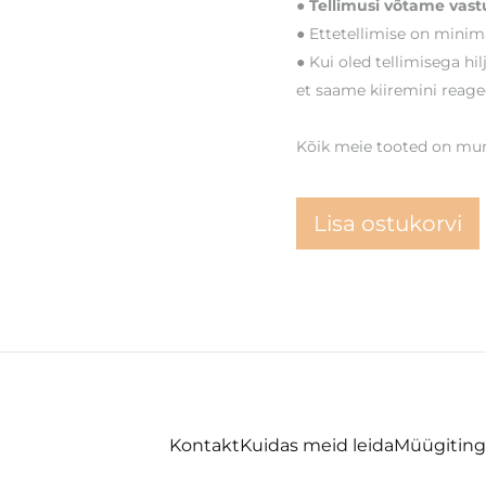
● Tellimusi võtame vastu
● Ettetellimise on minima
● Kui oled tellimisega hi
et saame kiiremini reage
Kõik meie tooted on muna
Lisa ostukorvi
Kontakt
Kuidas meid leida
Müügitin