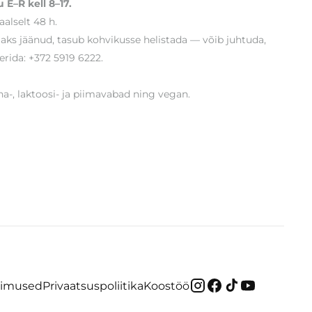
 E–R kell 8–17.
alselt 48 h.
ljaks jäänud, tasub kohvikusse helistada — võib juhtuda,
erida: +372 5919 6222.
-, laktoosi- ja piimavabad ning vegan.
gimused
Privaatsuspoliitika
Koostöö