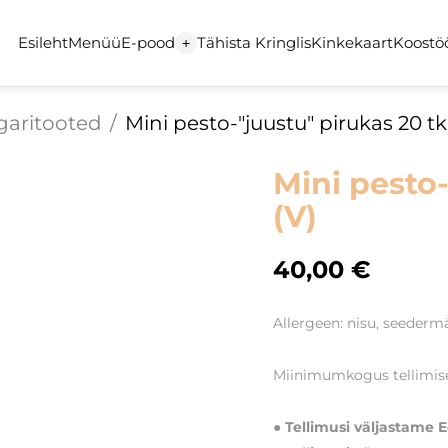
Esileht
Menüü
E-pood
Tähista Kringlis
Kinkekaart
Koostö
+
garitooted
/
Mini pesto-"juustu" pirukas 20 tk
Mini pesto-
(V)
40,00 €
Allergeen: nisu, seeder
Miinimumkogus tellimisel
● Tellimusi väljastame E–