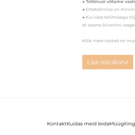
● Tellimusi võtame vastu
● Ettetellimise on minima
● Kui oled tellimisega hi
et saame kiiremini reage
Kõik meie tooted on muna
Lisa ostukorvi
Kontakt
Kuidas meid leida
Müügitin