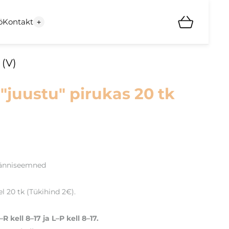
ö
Kontakt
+
 (V)
"juustu" pirukas 20 tk
männiseemned
 20 tk (Tükihind 2€).
R kell 8–17 ja L–P kell 8–17.