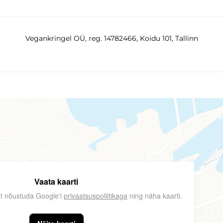
Vegankringel OÜ, reg. 14782466, Koidu 101, Tallinn
Vaata kaarti
 et nõustuda Google'i
privaatsuspoliitikaga
ning näha kaarti.