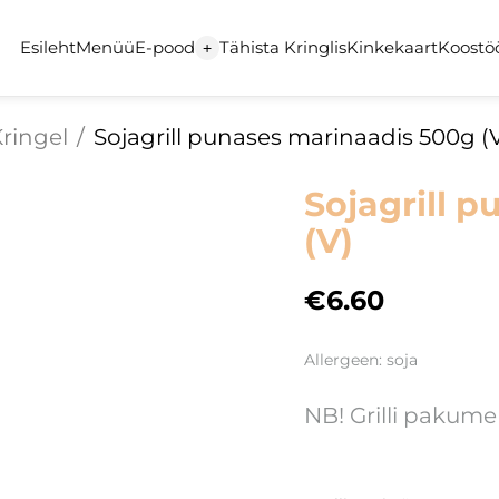
Esileht
Menüü
E-pood
Tähista Kringlis
Kinkekaart
Koostö
+
ringel
/
Sojagrill punases marinaadis 500g (
Sojagrill 
(V)
€6.60
Allergeen: soja
NB! Grilli pakume