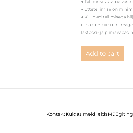
● Tellimusi võtame vastu 
● Ettetellimise on minima
● Kui oled tellimisega hi
et saame kiiremini reage
laktoosi- ja piimavabad 
Add to cart
Kontakt
Kuidas meid leida
Müügitin