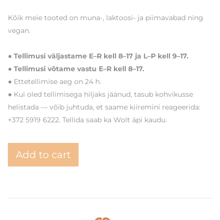
Kõik meie tooted on muna-, laktoosi- ja piimavabad ning
vegan.
● Tellimusi väljastame E–R kell 8–17 ja L–P kell 9–17.
● Tellimusi võtame vastu E–R kell 8–17.
● Ettetellimise aeg on 24 h.
● Kui oled tellimisega hiljaks jäänud, tasub kohvikusse
helistada — võib juhtuda, et saame kiiremini reageerida:
+372 5919 6222. Tellida saab ka Wolt äpi kaudu.
Add to cart