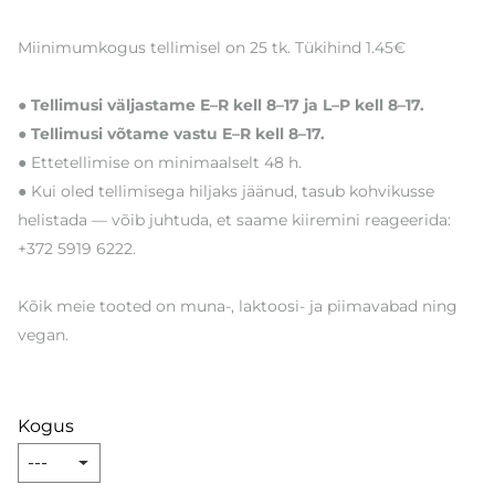
Miinimumkogus tellimisel on 25 tk. Tükihind 1.45€
● Tellimusi väljastame E–R kell 8–17 ja L–P kell 8–17.
● Tellimusi võtame vastu E–R kell 8–17.
● Ettetellimise on minimaalselt 48 h.
● Kui oled tellimisega hiljaks jäänud, tasub kohvikusse
helistada — võib juhtuda, et saame kiiremini reageerida:
+372 5919 6222.
Kõik meie tooted on muna-, laktoosi- ja piimavabad ning
vegan.
Kogus