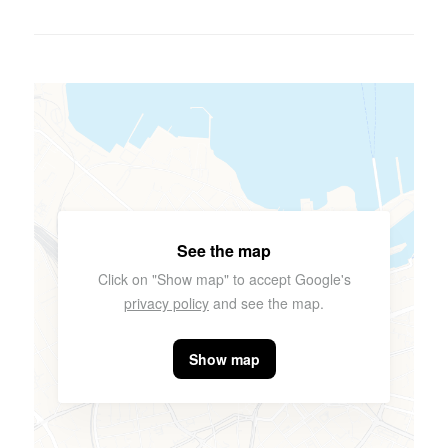
See the map
Click on "Show map" to accept Google's
privacy policy
and see the map.
Show map