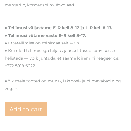
margariin, kondenspiim, šokolaad
● Tellimusi väljastame E–R kell 8–17 ja L–P kell 8–17.
● Tellimusi võtame vastu E–R kell 8–17.
● Ettetellimise on minimaalselt 48 h.
● Kui oled tellimisega hiljaks jäänud, tasub kohvikusse
helistada — võib juhtuda, et saame kiiremini reageerida:
+372 5919 6222.
Kõik meie tooted on muna-, laktoosi- ja piimavabad ning
vegan.
Add to cart