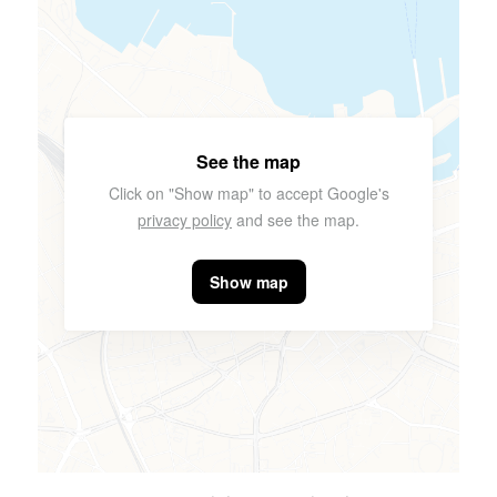
See the map
Click on "Show map" to accept Google's
privacy policy
and see the map.
Show map