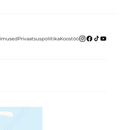
gimused
Privaatsuspoliitika
Koostöö