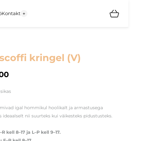
ö
Kontakt
+
coffi kringel (V)
00
asikas
lmivad igal hommikul hoolikalt ja armastusega
 ideaalselt nii suurteks kui väikesteks pidustusteks.
R kell 8–17 ja L–P kell 9–17.
 E–R kell 8–17.