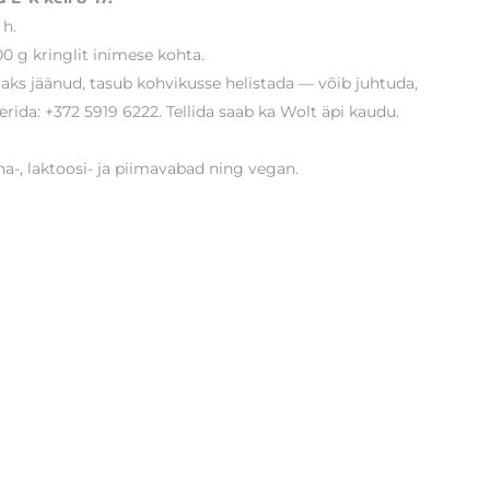
 h.
0 g kringlit inimese kohta.
ljaks jäänud, tasub kohvikusse helistada — võib juhtuda,
rida: +372 5919 6222. Tellida saab ka Wolt äpi kaudu.
-, laktoosi- ja piimavabad ning vegan.