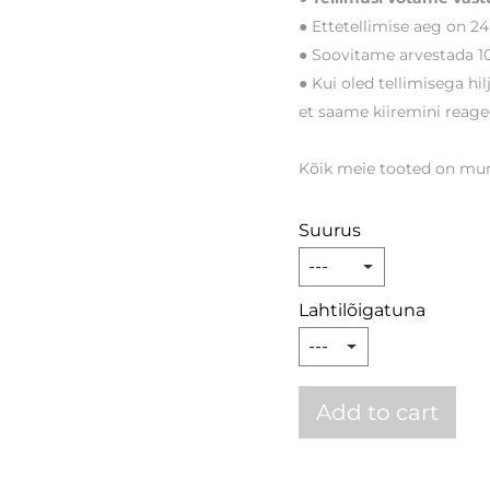
● Ettetellimise aeg on 24
● Soovitame arvestada 10
● Kui oled tellimisega hi
et saame kiiremini reagee
Kõik meie tooted on muna
Suurus
Lahtilõigatuna
Add to cart