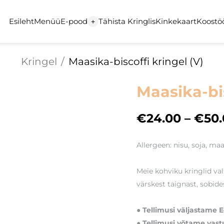
Esileht
Menüü
E-pood
Tähista Kringlis
Kinkekaart
Koostö
+
Kringel
/
Maasika-biscoffi kringel (V)
Maasika-bis
€24.00
–
€50.
Allergeen: nisu, soja, ma
Meie kohviku kringlid va
värskest taignast, sobides
● Tellimusi väljastame E–
● Tellimusi võtame vastu