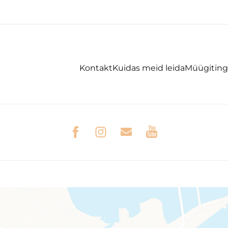
Kontakt
Kuidas meid leida
Müügitin