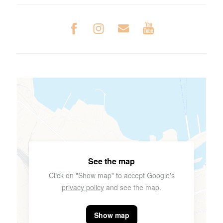
See the map
Click on "Show map" to accept Google's
privacy policy
and see the map.
Show map