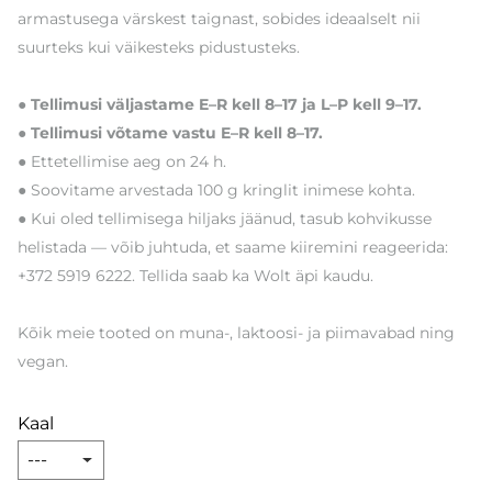
armastusega värskest taignast, sobides ideaalselt nii
suurteks kui väikesteks pidustusteks.
● Tellimusi väljastame E–R kell 8–17 ja L–P kell 9–17.
● Tellimusi võtame vastu E–R kell 8–17.
● Ettetellimise aeg on 24 h.
● Soovitame arvestada 100 g kringlit inimese kohta.
● Kui oled tellimisega hiljaks jäänud, tasub kohvikusse
helistada — võib juhtuda, et saame kiiremini reageerida:
+372 5919 6222. Tellida saab ka Wolt äpi kaudu.
Kõik meie tooted on muna-, laktoosi- ja piimavabad ning
vegan.
Kaal