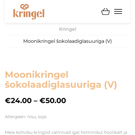
Kringel
Moonikringel šokolaadiglasuuriga (V)
Moonikringel
šokolaadiglasuuriga (V)
€24.00
–
€50.00
Allergeen: nisu, soja
Meie kohviku kringlid valmivad igal hommikul hoolikalt ja