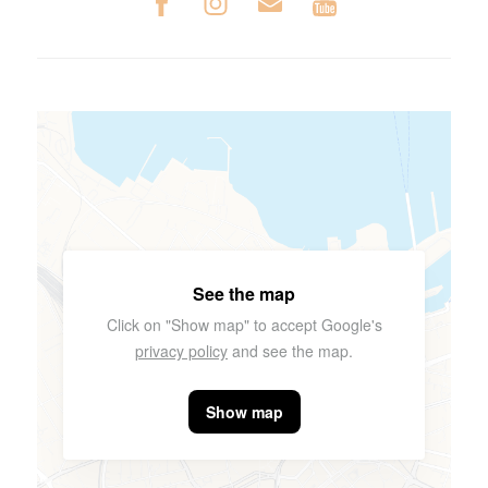
See the map
Click on "Show map" to accept Google's
privacy policy
and see the map.
Show map