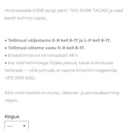
Hind sisaldab 0.50€ purgi panti. TOO PURK TAGASI ja saad
pandi summa tagasi.
● Tellimusi väljastame E–R kell 8–17 ja L–P kell 8–17.
● Tellimusi võtame vastu E–R kell 8–17.
● Ettetellimise on minimaalselt 48 h.
● Kui oled tellimisega hiljaks jäänud, tasub kohvikusse
helistada — võib juhtuda, et saame kiiremini reageerida:
+372 5919 6222.
Kõik meie tooted on muna-, laktoosi- ja piimavabad ning
vegan.
Kogus