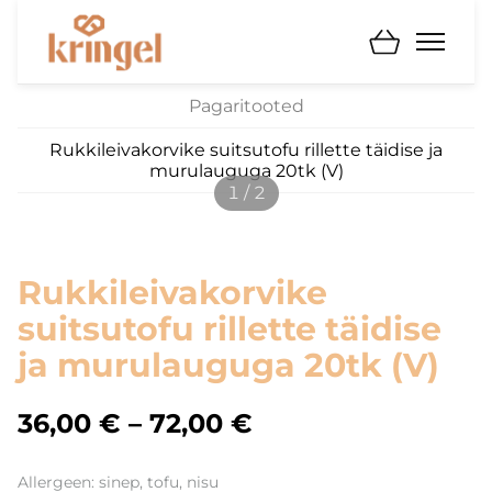
Pagaritooted
Rukkileivakorvike suitsutofu rillette täidise ja
murulauguga 20tk (V)
1 / 2
Rukkileivakorvike
suitsutofu rillette täidise
ja murulauguga 20tk (V)
36,00 €
–
72,00 €
Allergeen: sinep, tofu, nisu