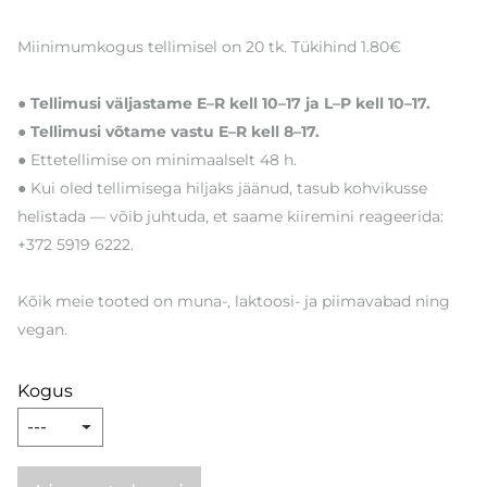
Miinimumkogus tellimisel on 20 tk. Tükihind 1.80€
● Tellimusi väljastame E–R kell 10–17 ja L–P kell 10–17.
● Tellimusi võtame vastu E–R kell 8–17.
● Ettetellimise on minimaalselt 48 h.
● Kui oled tellimisega hiljaks jäänud, tasub kohvikusse
helistada — võib juhtuda, et saame kiiremini reageerida:
+372 5919 6222.
Kõik meie tooted on muna-, laktoosi- ja piimavabad ning
vegan.
Kogus