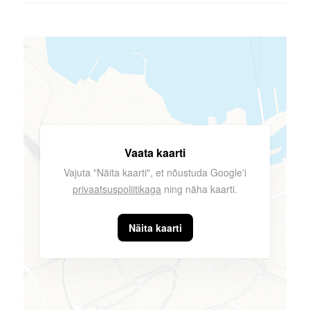
Vaata kaarti
Vajuta "Näita kaarti", et nõustuda Google'i
privaatsuspoliitikaga
ning näha kaarti.
Näita kaarti