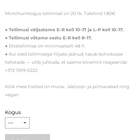
Miinimumkogus tellimisel on 20 tk. Tükihind 1.80€
● Tellimusi väljastame E–R kell 10–17 ja L–P kell 10–17.
● Tellimusi võtame vastu E–R kell 8–17.
● Ettetellimise on minimaalselt 48 h.
● Kui oled tellimisega hiljaks jäänud, tasub kohvikusse
helistada — võib juhtuda, et saame kiiremini reageerida:
+372 5919 6222.
Kõik meie tooted on muna-, laktoosi- ja piimavabad ning
vegan.
Kogus