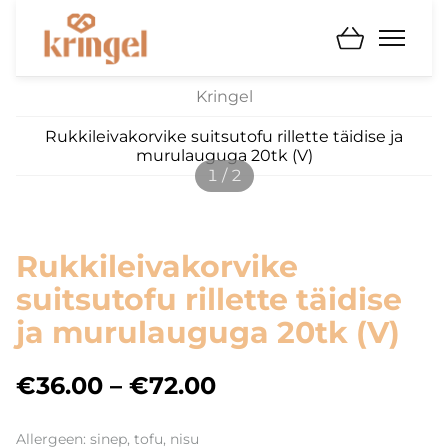
Kringel
Rukkileivakorvike suitsutofu rillette täidise ja
murulauguga 20tk (V)
1 / 2
Rukkileivakorvike
suitsutofu rillette täidise
ja murulauguga 20tk (V)
€36.00
–
€72.00
Allergeen: sinep, tofu, nisu