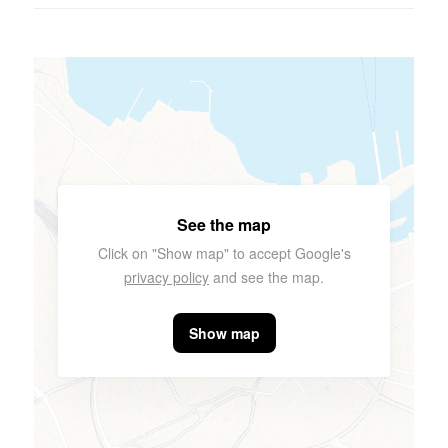
See the map
Click on "Show map" to accept Google's
privacy policy
and see the map.
Show map